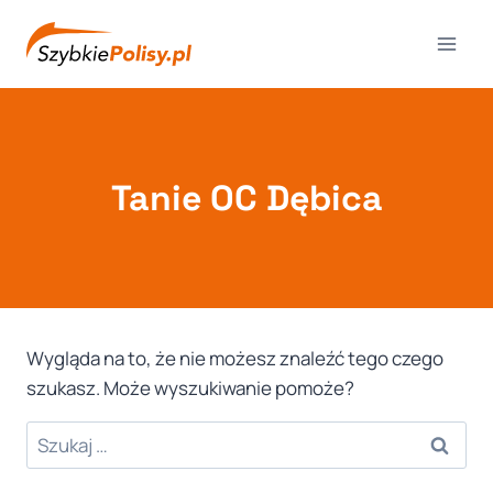
Przejdź
do
treści
Tanie OC Dębica
Wygląda na to, że nie możesz znaleźć tego czego
szukasz. Może wyszukiwanie pomoże?
Szukaj: