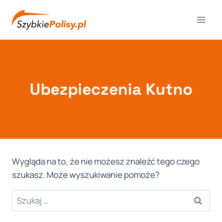
Przejdź
do
treści
Ubezpieczenia Kutno
Wygląda na to, że nie możesz znaleźć tego czego
szukasz. Może wyszukiwanie pomoże?
Szukaj: