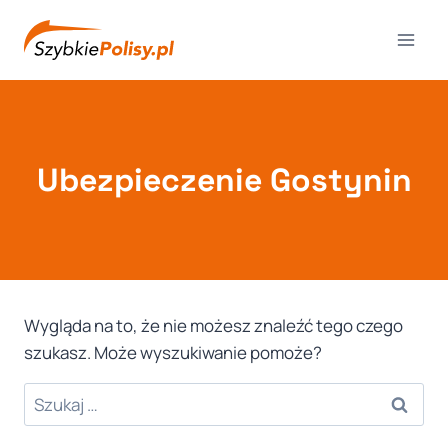
Przejdź
do
treści
Ubezpieczenie Gostynin
Wygląda na to, że nie możesz znaleźć tego czego
szukasz. Może wyszukiwanie pomoże?
Szukaj: