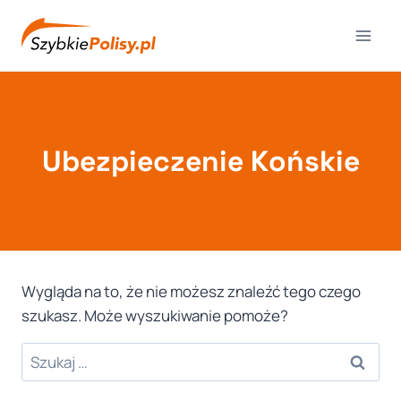
Przejdź
do
treści
Ubezpieczenie Końskie
Wygląda na to, że nie możesz znaleźć tego czego
szukasz. Może wyszukiwanie pomoże?
Szukaj: