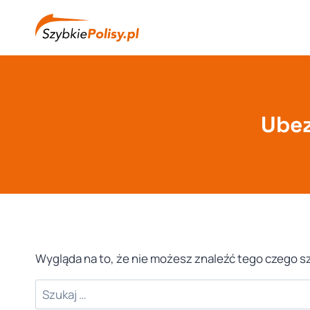
Przejdź
do
treści
Ubez
Wygląda na to, że nie możesz znaleźć tego czego
Szukaj: