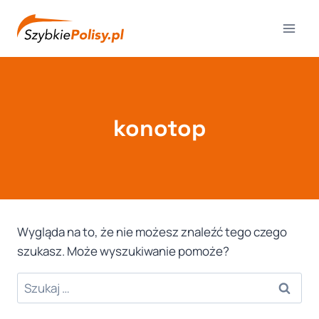
Przejdź
do
treści
konotop
Wygląda na to, że nie możesz znaleźć tego czego
szukasz. Może wyszukiwanie pomoże?
Szukaj: