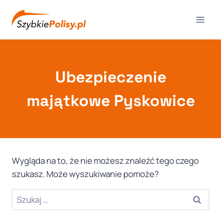
Przejdź
do
treści
Ubezpieczenie
majątkowe Pyskowice
Wygląda na to, że nie możesz znaleźć tego czego
szukasz. Może wyszukiwanie pomoże?
Szukaj: