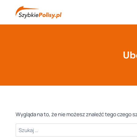
Przejdź
do
treści
Ub
Wygląda na to, że nie możesz znaleźć tego czego
Szukaj: