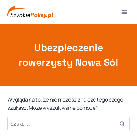
Przejdź
do
treści
Ubezpieczenie
rowerzysty Nowa Sól
Wygląda na to, że nie możesz znaleźć tego czego
szukasz. Może wyszukiwanie pomoże?
Szukaj: