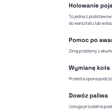
Holowanie poj
To jedna z podstawowy
do warsztatu lub wska
Pomoc po awar
Zimą problemy z akum
Wymianę koła
Przebita opona podcza
Dowóz paliwa
Usługa przydatna podc