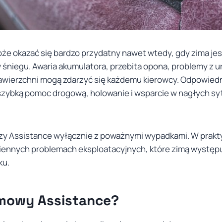
e okazać się bardzo przydatny nawet wtedy, gdy zima jest
niegu. Awaria akumulatora, przebita opona, problemy z u
ej nawierzchni mogą zdarzyć się każdemu kierowcy. Odpowie
szybką pomoc drogową, holowanie i wsparcie w nagłych sy
zy Assistance wyłącznie z poważnymi wypadkami. W prakty
ziennych problemach eksploatacyjnych, które zimą występu
ku.
imowy Assistance?