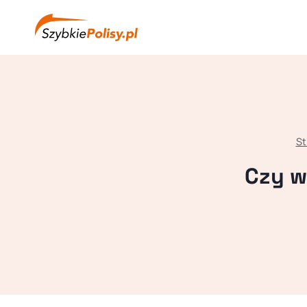
Przejdź
do
treści
St
Czy w