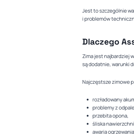
Jest to szczególnie w
i problemów technicz
Dlaczego Ass
Zima jest najbardziej
są dodatnie, warunki 
Najczęstsze zimowe p
rozładowany akum
problemy z odpal
przebita opona,
śliska nawierzchni
awaria ogrzewania