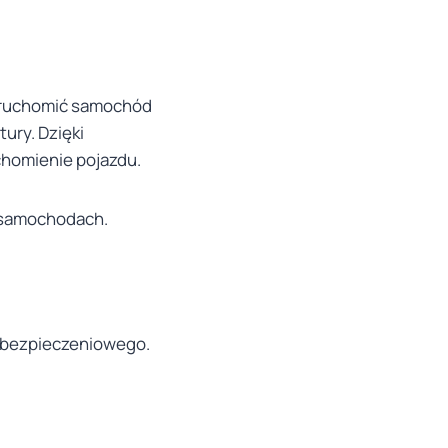
 uruchomić samochód
ury. Dzięki
chomienie pojazdu.
h samochodach.
 ubezpieczeniowego.