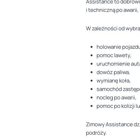
Assistance to dobrow
i techniczną po awarii
W zależności od wybr
holowanie pojazd
pomoc lawety,
uruchomienie auta
dowóz paliwa,
wymianę koła,
samochód zastęp
nocleg po awarii,
pomoc po kolizji 
Zimowy Assistance dzia
podróży.