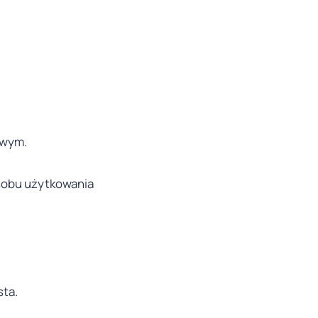
owym.
sobu użytkowania
sta.